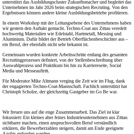
unterstützt das Ausbildungscluster Zukunftsmacher und begleitet das
Unternehmen im Jahr 2026 beim strategischen Recruting. Von den
Ergebnissen können andere kleine Ausbildungsbetriebe profitieren.
In einem Workshop mit der Leitungsebene des Unternehmens haben
wir gestern den Auftakt gemacht. Techno-Coat aus Zittau veredelt
hochwertig Materialien wie Edelstahl, Hartmetall, Messing und
Aluminium. Dafür bildet der Betrieb Oberflächenbeschichter aus –
ein Beruf, der ebenfalls nicht sehr bekannt ist.
Gemeinsam wurden konkrete Arbeitsschritte entlang des gesamten
Recruitingprozesses definiert, von der Stellenbeschreibung über
Auswahlprozess und Praktikum bis hin zu Karriereseite, Social
Media und Messeauftritt.
Für Moderator Mike Altmann verging die Zeit wie im Flug, dank
der engagierten Techno-Coat-Mannschaft. Fachlich unterstützt hat
Christoph Scholze, der gleichzeitig Gastgeber im Go Be war.
Wir freuen uns auf die enge Zusammenarbeit. Das Ziel ist klar
fokussiert: Ein kleines aber feines Industrieunternehmen aus Zittau
sichtbarer machen, einen anspruchsvollen Beruf verständlich
erklären, die Bewerberzahlen steigern, damit am Ende geeignete
Azubis gefunden werden.