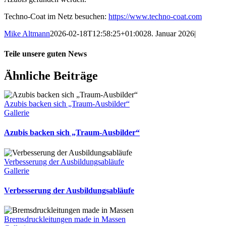
Techno-Coat im Netz besuchen:
https://www.techno-coat.com
Mike Altmann
2026-02-18T12:58:25+01:00
28. Januar 2026
|
Teile unsere guten News
Facebook
X
Reddit
LinkedIn
WhatsApp
Telegram
Tumblr
Pinterest
Vk
Xing
E-
Ähnliche Beiträge
Mail
Azubis backen sich „Traum-Ausbilder“
Gallerie
Azubis backen sich „Traum-Ausbilder“
Verbesserung der Ausbildungsabläufe
Gallerie
Verbesserung der Ausbildungsabläufe
Bremsdruckleitungen made in Massen