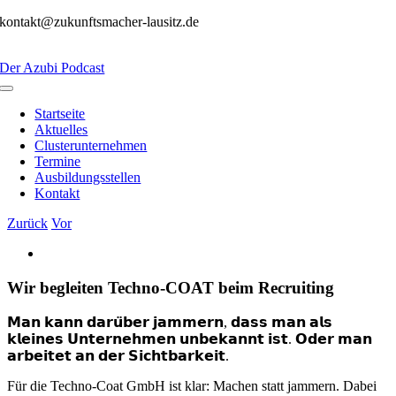
Zum
kontakt@zukunftsmacher-lausitz.de
Inhalt
springen
Der Azubi Podcast
Toggle
Navigation
Startseite
Aktuelles
Clusterunternehmen
Termine
Ausbildungsstellen
Kontakt
Zurück
Vor
Zeige
grösseres
Bild
Wir begleiten Techno-COAT beim Recruiting
𝗠𝗮𝗻 𝗸𝗮𝗻𝗻 𝗱𝗮𝗿𝘂̈𝗯𝗲𝗿 𝗷𝗮𝗺𝗺𝗲𝗿𝗻, 𝗱𝗮𝘀𝘀 𝗺𝗮𝗻 𝗮𝗹𝘀
𝗸𝗹𝗲𝗶𝗻𝗲𝘀 𝗨𝗻𝘁𝗲𝗿𝗻𝗲𝗵𝗺𝗲𝗻 𝘂𝗻𝗯𝗲𝗸𝗮𝗻𝗻𝘁 𝗶𝘀𝘁. 𝗢𝗱𝗲𝗿 𝗺𝗮𝗻
𝗮𝗿𝗯𝗲𝗶𝘁𝗲𝘁 𝗮𝗻 𝗱𝗲𝗿 𝗦𝗶𝗰𝗵𝘁𝗯𝗮𝗿𝗸𝗲𝗶𝘁.
Für die Techno-Coat GmbH ist klar: Machen statt jammern. Dabei