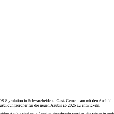
OS
Styrolution in Schwarzheide zu Gast. Gemeinsam mit den Ausbildu
Ausbildungsordner für die neuen Azubis ab 2026 zu entwickeln.
beiden Azubis sind neue Aspekte eingebracht worden, die wir so in an