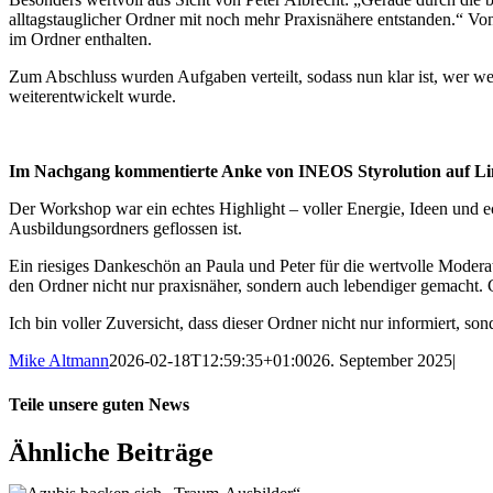
alltagstauglicher Ordner mit noch mehr Praxisnähere entstanden.
“
Von 
im Ordner enthalten.
Zum Abschluss wurden Aufgaben verteilt, sodass nun klar ist, wer wel
weiterentwickelt wurde.
Im Nachgang kommentierte Anke von INEOS Styrolution auf Li
Der Workshop war ein echtes Highlight – voller Energie, Ideen und 
Ausbildungsordners geflossen ist.
Ein riesiges Dankeschön an Paula und Peter für die wertvolle Modera
den Ordner nicht nur praxisnäher, sondern auch lebendiger gemacht.
Ich bin voller Zuversicht, dass dieser Ordner nicht nur informiert, s
Mike Altmann
2026-02-18T12:59:35+01:00
26. September 2025
|
Teile unsere guten News
Facebook
X
Reddit
LinkedIn
WhatsApp
Telegram
Tumblr
Pinterest
Vk
Xing
E-
Ähnliche Beiträge
Mail