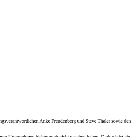
ngsverantwortlichen Anke Freudenberg und Steve Thaler sowie den
deren Unternehmen bisher noch nicht gesehen haben. Dadurch ist ein