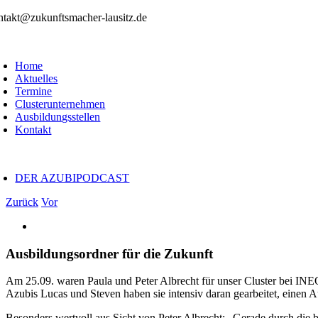
Zum
ntakt@zukunftsmacher-lausitz.de
Inhalt
springen
Home
Aktuelles
Termine
Clusterunternehmen
Ausbildungsstellen
Kontakt
oggle
avigation
DER AZUBIPODCAST
Zurück
Vor
Zeige
grösseres
Bild
Ausbildungsordner für die Zukunft
Am 25.09. waren Paula und
Peter
Albrecht für unser Cluster
bei
INE
Azubis Lucas und Steven haben sie intensiv daran gearbeitet, einen 
Besonders wertvoll aus Sicht von Peter Albrecht: „Gerade durch die 