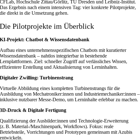
CFLab, Hochschule Zittau/Görlitz, TU Dresden und Leibniz‑Institut.
Das Ergebnis nach einem intensiven Tag: vier konkrete Pilotprojekte,
die direkt in die Umsetzung gehen.
Die Pilotprojekte im Überblick
KI‑Projekt: Chatbot & Wissensdatenbank
Aufbau eines unternehmensspezifischen Chatbots mit kuratierter
Wissensdatenbank – nahtlos integrierbar in bestehende
Lernplattformen. Ziel: schneller Zugriff auf verlässliches Wissen,
effizientere Erstellung und Aktualisierung von Lerninhalten.
Digitaler Zwilling: Turbinenstrang
Virtuelle Abbildung eines kompletten Turbinenstrangs für die
Ausbildung von Mechatroniker:innen und Industriemechaniker:innen –
inklusive nutzbarer Messe‑Demo, um Lerninhalte erlebbar zu machen.
3D‑Druck & Digitale Fertigung
Qualifizierung der Ausbilder:innen und Technologie‑Erweiterung
(z. B. Material‑/Maschinenpark, Workflows). Fokus: reale
Betriebsteile, Vorrichtungen und Prototypen gemeinsam mit Azubis
entwickeln.