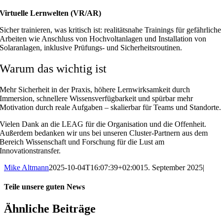
Virtuelle Lernwelten (VR/AR)
Sicher trainieren, was kritisch ist: realitätsnahe Trainings für gefährlich
Arbeiten wie Anschluss von Hochvoltanlagen und Installation von
Solaranlagen, inklusive Prüfungs‑ und Sicherheitsroutinen.
Warum das wichtig ist
Mehr Sicherheit in der Praxis, höhere Lernwirksamkeit durch
Immersion, schnellere Wissensverfügbarkeit und spürbar mehr
Motivation durch reale Aufgaben – skalierbar für Teams und Standorte
Vielen Dank an die LEAG für die Organisation und die Offenheit.
Außerdem bedanken wir uns bei unseren Cluster-Partnern aus dem
Bereich Wissenschaft und Forschung für die Lust am
Innovationstransfer.
Mike Altmann
2025-10-04T16:07:39+02:00
15. September 2025
|
Teile unsere guten News
Facebook
X
Reddit
LinkedIn
WhatsApp
Telegram
Tumblr
Pinterest
Vk
Xing
E-
Ähnliche Beiträge
Mail